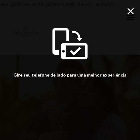
.max-1200{ max-width: 1200px; margin: 0 auto !important; }
menu
Gire seu telefone de lado para uma melhor experiência