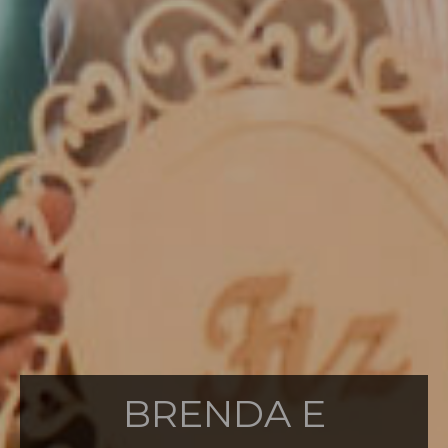
BRENDA E