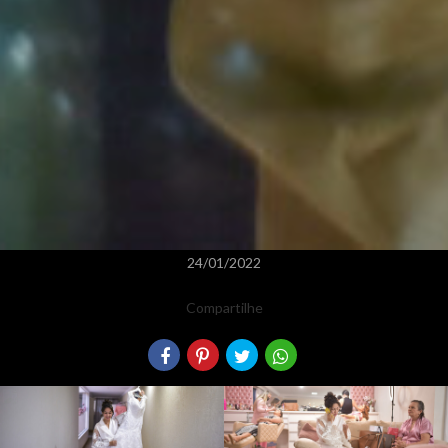
24/01/2022
Compartilhe