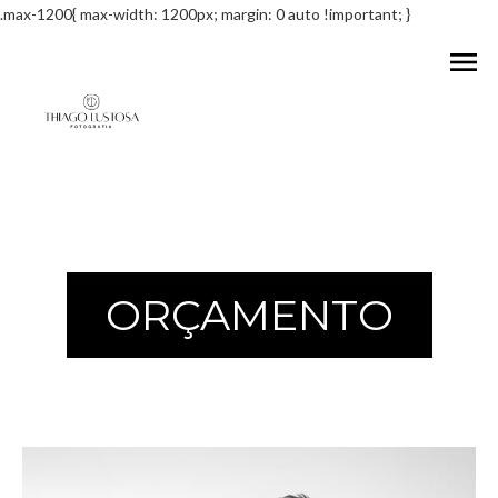
.max-1200{ max-width: 1200px; margin: 0 auto !important; }
menu
ORÇAMENTO