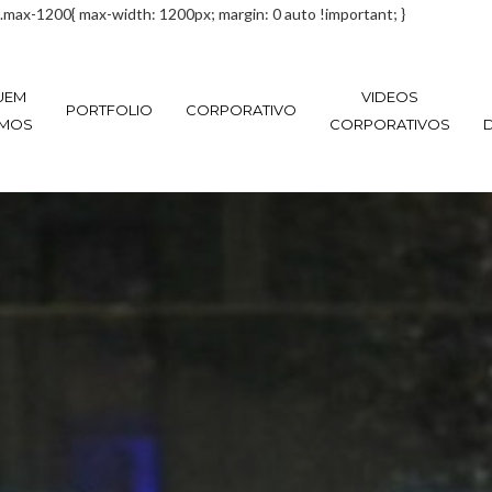
.max-1200{ max-width: 1200px; margin: 0 auto !important; }
UEM
VIDEOS
PORTFOLIO
CORPORATIVO
MOS
CORPORATIVOS