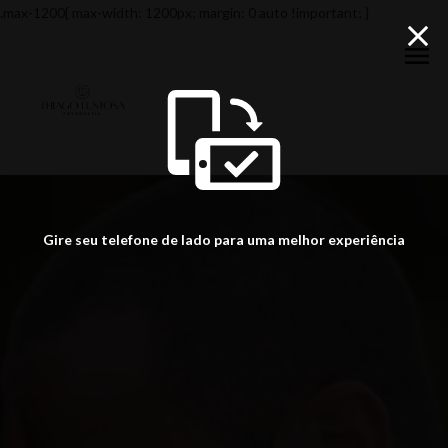
.max-1200{ max-width: 1200px; margin: 0 auto !important; }
menu
Gire seu telefone de lado para uma melhor experiência